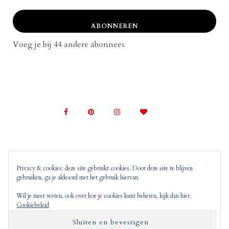
ABONNEREN
Voeg je bij 44 andere abonnees
Privacy & cookies: deze site gebruikt cookies. Door deze site te blijven
gebruiken, ga je akkoord met het gebruik hiervan.
© 2022 Mom on Top |
Copyright, Disclaimer en
Privacyverklaring
Mom on Top bevat advertenties en
Wil je meer weten, ook over hoe je cookies kunt beheren, kijk dan hier:
Cookiebeleid
‘monitized of affiliated’ links. Dit wil zeggen dat
wanneer jij op deze links klikt, wij hier mogelijk