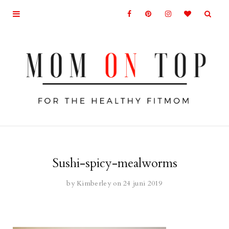
Sushi-spicy-mealworms
by
Kimberley
on 24 juni 2019