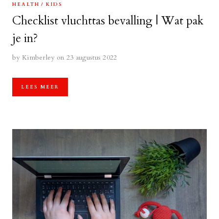
HEALTH
KIDS
Checklist vluchttas bevalling | Wat pak
je in?
by
Kimberley
on 23 augustus 2022
LEES MEER