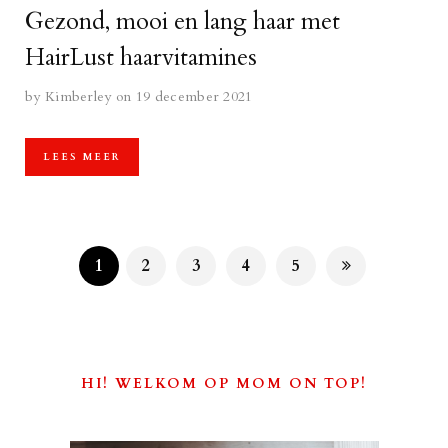
Gezond, mooi en lang haar met
HairLust haarvitamines
by
Kimberley
on 19 december 2021
LEES MEER
1
2
3
4
5
HI! WELKOM OP MOM ON TOP!