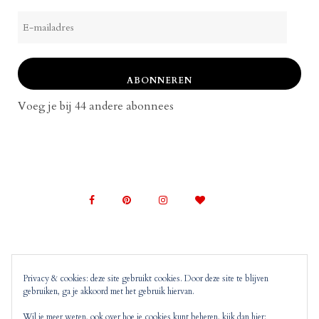
E-
mailadres
ABONNEREN
Voeg je bij 44 andere abonnees
Privacy & cookies: deze site gebruikt cookies. Door deze site te blijven
gebruiken, ga je akkoord met het gebruik hiervan.
© 2022 Mom on Top |
Copyright, Disclaimer en
Privacyverklaring
Mom on Top bevat advertenties en
Wil je meer weten, ook over hoe je cookies kunt beheren, kijk dan hier: