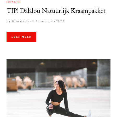
HEALTH
TIP! Dalalou Natuurlijk Kraampakket
by
Kimberley
on 4 november 2023
LEES MEER