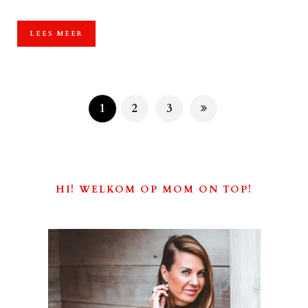
LEES MEER
1
2
3
HI! WELKOM OP MOM ON TOP!