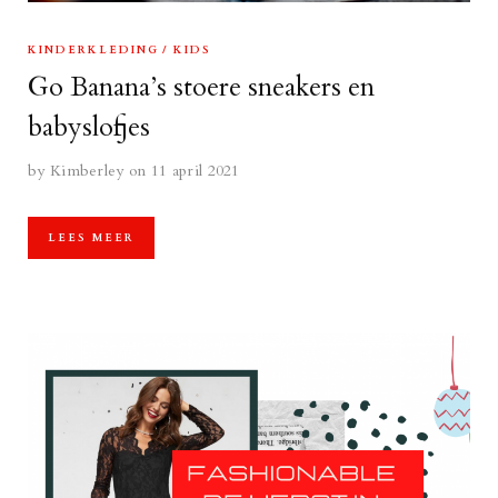
KINDERKLEDING
KIDS
Go Banana’s stoere sneakers en
babyslofjes
by
Kimberley
on 11 april 2021
LEES MEER