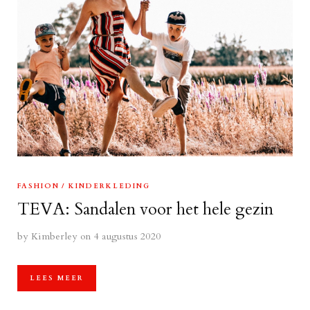
FASHION
KINDERKLEDING
TEVA: Sandalen voor het hele gezin
by
Kimberley
on 4 augustus 2020
LEES MEER