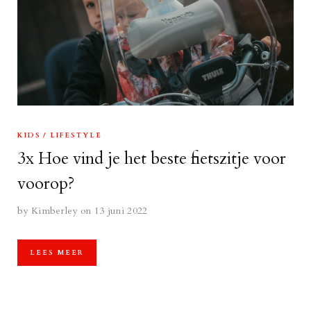
KIDS
LIFESTYLE
3x Hoe vind je het beste fietszitje voor
voorop?
by
Kimberley
on 13 juni 2022
LEES MEER