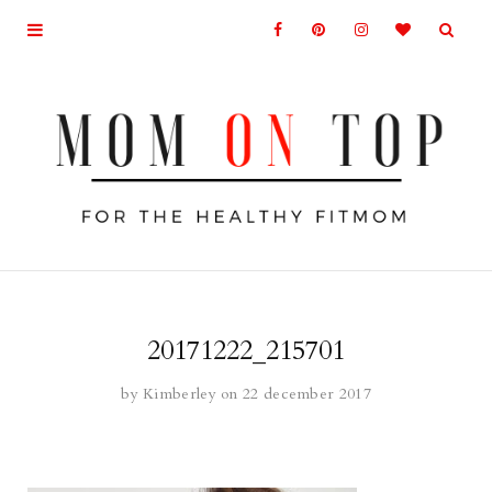
20171222_215701
by
Kimberley
on 22 december 2017