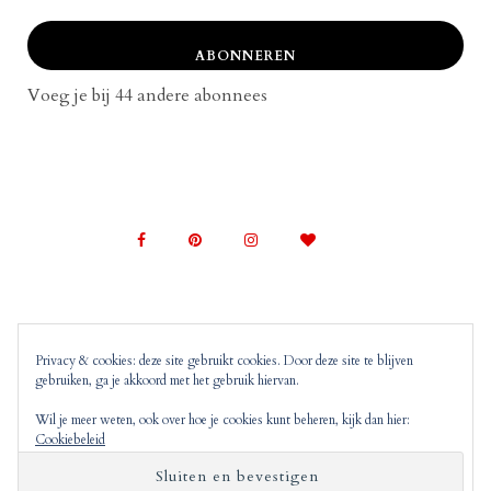
ABONNEREN
Voeg je bij 44 andere abonnees
Privacy & cookies: deze site gebruikt cookies. Door deze site te blijven
gebruiken, ga je akkoord met het gebruik hiervan.
© 2022 Mom on Top |
Copyright, Disclaimer en
Privacyverklaring
Mom on Top bevat advertenties en
Wil je meer weten, ook over hoe je cookies kunt beheren, kijk dan hier:
Cookiebeleid
‘monitized of affiliated’ links. Dit wil zeggen dat
wanneer jij op deze links klikt, wij hier mogelijk