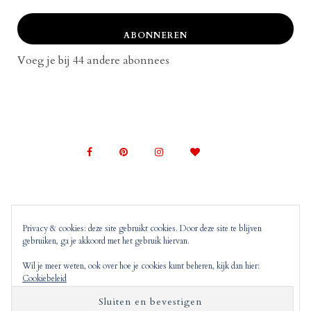
ABONNEREN
Voeg je bij 44 andere abonnees
Privacy & cookies: deze site gebruikt cookies. Door deze site te blijven
gebruiken, ga je akkoord met het gebruik hiervan.
© 2022 Mom on Top |
Copyright, Disclaimer en
Privacyverklaring
Mom on Top bevat advertenties en
Wil je meer weten, ook over hoe je cookies kunt beheren, kijk dan hier:
Cookiebeleid
‘monitized of affiliated’ links. Dit wil zeggen dat
wanneer jij op deze links klikt, wij hier mogelijk