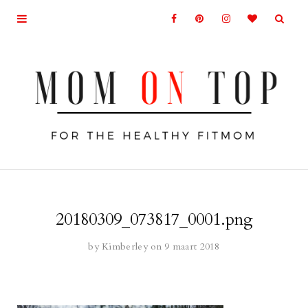
20180309_073817_0001.png
by
Kimberley
on 9 maart 2018