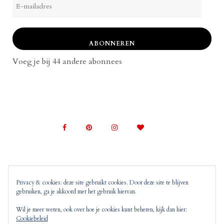
mailadres
ABONNEREN
Voeg je bij 44 andere abonnees
Privacy & cookies: deze site gebruikt cookies. Door deze site te blijven
gebruiken, ga je akkoord met het gebruik hiervan.
© 2022 Mom on Top |
Copyright, Disclaimer en
Privacyverklaring
Mom on Top bevat advertenties en
Wil je meer weten, ook over hoe je cookies kunt beheren, kijk dan hier:
Cookiebeleid
‘monitized of affiliated’ links. Dit wil zeggen dat