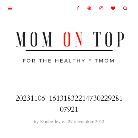
20231106_16131832214730229281
07921
by
Kimberley
on 29 november 2023