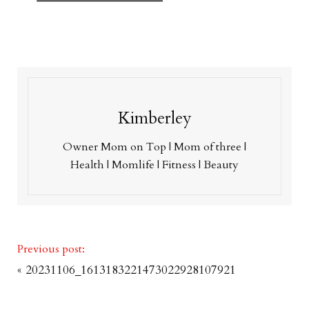
Kimberley
Owner Mom on Top | Mom of three |
Health | Momlife | Fitness | Beauty
Previous post:
«
20231106_1613183221473022928107921