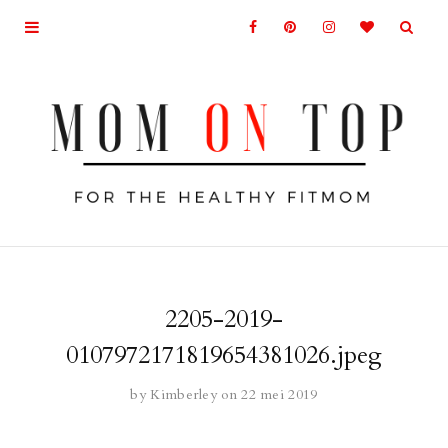
2205-2019-
0107972171819654381026.jpeg
by
Kimberley
on 22 mei 2019