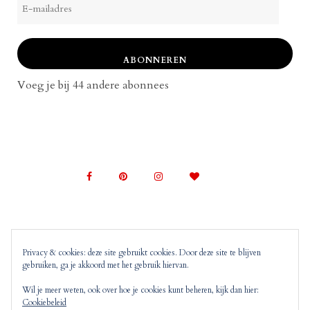
mailadres
ABONNEREN
Voeg je bij 44 andere abonnees
Privacy & cookies: deze site gebruikt cookies. Door deze site te blijven
gebruiken, ga je akkoord met het gebruik hiervan.
© 2022 Mom on Top |
Copyright, Disclaimer en
Privacyverklaring
Mom on Top bevat advertenties en
Wil je meer weten, ook over hoe je cookies kunt beheren, kijk dan hier:
Cookiebeleid
‘monitized of affiliated’ links. Dit wil zeggen dat