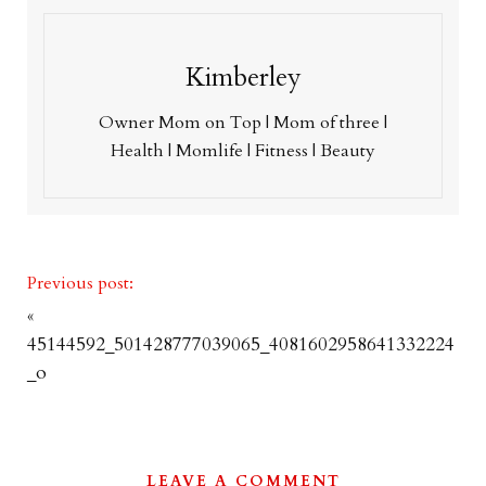
Kimberley
Owner Mom on Top | Mom of three |
Health | Momlife | Fitness | Beauty
Previous post:
«
45144592_501428777039065_4081602958641332224
_o
LEAVE A COMMENT