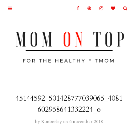
45144592_501428777039065_4081
602958641332224_o
by
Kimberley
on 6 november 2018