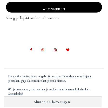
ABONNEREN
Voeg je bij 44 andere abonnees
Privacy & cookies: deze site gebruikt cookies. Door deze site te blijven
gebruiken, ga je akkoord met het gebruik hiervan.
© 2022 Mom on Top |
Copyright, Disclaimer en
Privacyverklaring
Mom on Top bevat advertenties en
Wil je meer weten, ook over hoe je cookies kunt beheren, kijk dan hier:
Cookiebeleid
‘monitized of affiliated’ links. Dit wil zeggen dat
wanneer jij op deze links klikt, wij hier mogelijk
commissie over ontvangen.