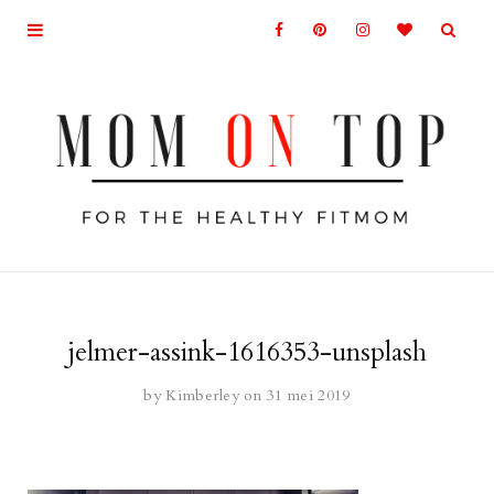
jelmer-assink-1616353-unsplash
by
Kimberley
on 31 mei 2019