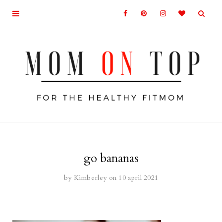
go bananas
by
Kimberley
on 10 april 2021