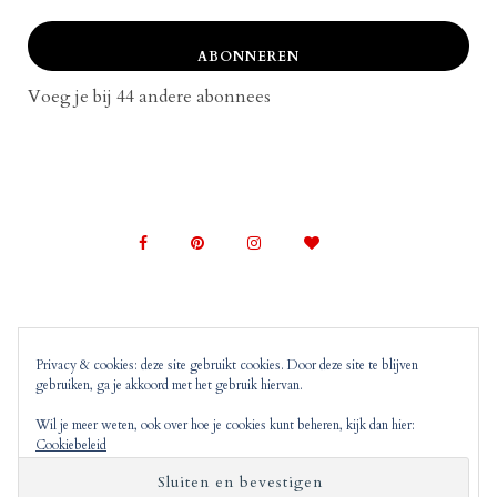
ABONNEREN
Voeg je bij 44 andere abonnees
Privacy & cookies: deze site gebruikt cookies. Door deze site te blijven
gebruiken, ga je akkoord met het gebruik hiervan.
© 2022 Mom on Top |
Copyright, Disclaimer en
Privacyverklaring
Mom on Top bevat advertenties en
Wil je meer weten, ook over hoe je cookies kunt beheren, kijk dan hier:
Cookiebeleid
‘monitized of affiliated’ links. Dit wil zeggen dat
wanneer jij op deze links klikt, wij hier mogelijk