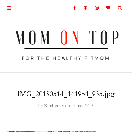
IMG_20180514_141954_935.jpg
by
Kimberley
on 14 mei 2018