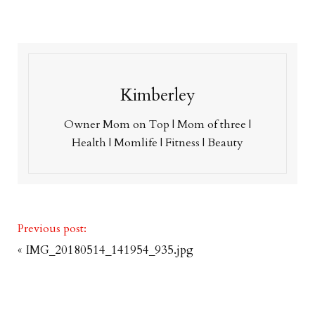
Kimberley
Owner Mom on Top | Mom of three |
Health | Momlife | Fitness | Beauty
Previous post:
«
IMG_20180514_141954_935.jpg