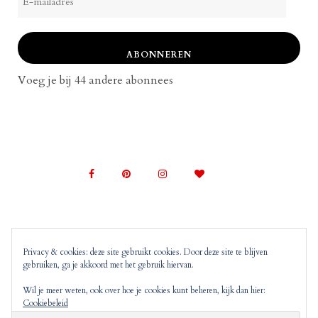
mailadres
ABONNEREN
Voeg je bij 44 andere abonnees
Privacy & cookies: deze site gebruikt cookies. Door deze site te blijven
gebruiken, ga je akkoord met het gebruik hiervan.
© 2022 Mom on Top |
Copyright, Disclaimer en
Privacyverklaring
Mom on Top bevat advertenties en
Wil je meer weten, ook over hoe je cookies kunt beheren, kijk dan hier:
Cookiebeleid
‘monitized of affiliated’ links. Dit wil zeggen dat