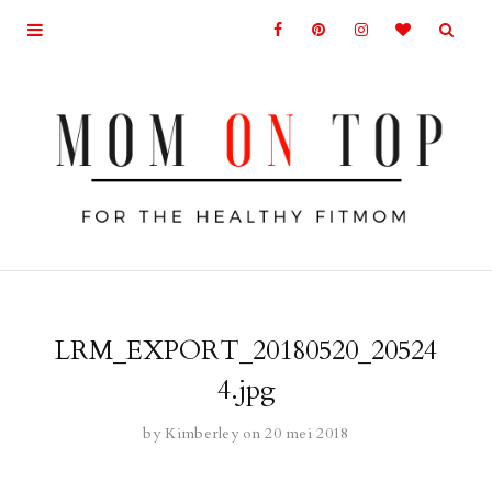
LRM_EXPORT_20180520_20524
4.jpg
by
Kimberley
on 20 mei 2018