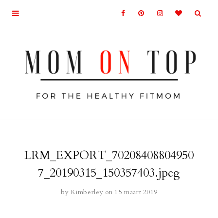
LRM_EXPORT_70208408804950
7_20190315_150357403.jpeg
by
Kimberley
on 15 maart 2019