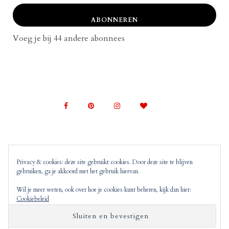
ABONNEREN
Voeg je bij 44 andere abonnees
Privacy & cookies: deze site gebruikt cookies. Door deze site te blijven
gebruiken, ga je akkoord met het gebruik hiervan.
© 2022 Mom on Top |
Copyright, Disclaimer en
Privacyverklaring
Mom on Top bevat advertenties en
Wil je meer weten, ook over hoe je cookies kunt beheren, kijk dan hier:
Cookiebeleid
‘monitized of affiliated’ links. Dit wil zeggen dat
wanneer jij op deze links klikt, wij hier mogelijk
commissie over ontvangen.