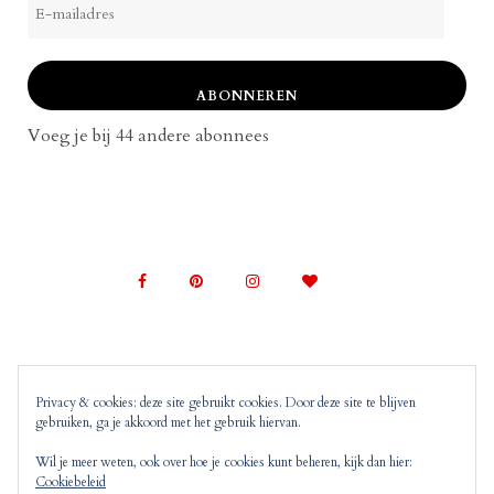
mailadres
ABONNEREN
Voeg je bij 44 andere abonnees
Privacy & cookies: deze site gebruikt cookies. Door deze site te blijven
gebruiken, ga je akkoord met het gebruik hiervan.
© 2022 Mom on Top |
Copyright, Disclaimer en
Privacyverklaring
Mom on Top bevat advertenties en
Wil je meer weten, ook over hoe je cookies kunt beheren, kijk dan hier:
Cookiebeleid
‘monitized of affiliated’ links. Dit wil zeggen dat