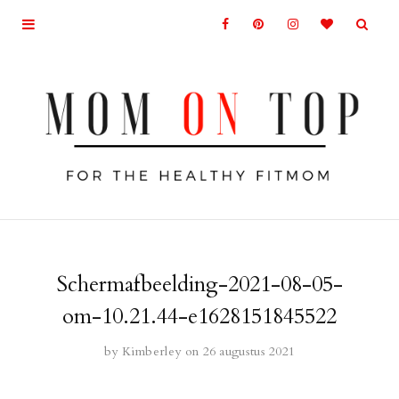
Schermafbeelding-2021-08-05-
om-10.21.44-e1628151845522
by
Kimberley
on 26 augustus 2021