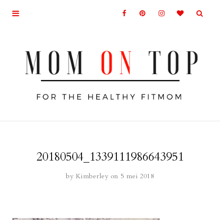
20180504_1339111986643951
by
Kimberley
on 5 mei 2018