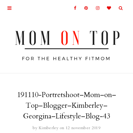
191110-Portretshoot–Mom–on–
Top–Blogger–Kimberley–
Georgina–Lifestyle–Blog-43
by
Kimberley
on 12 november 2019