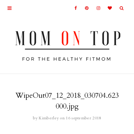
WipeOut07_12_2018_030704.623
000.jpg
by
Kimberley
on 16 september 2018