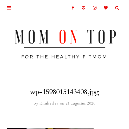
wp-1598015143408.jpg
by
Kimberley
on 21 augustus 2020