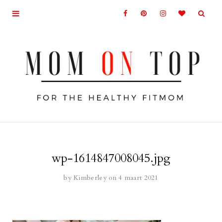
wp-1614847008045.jpg
by
Kimberley
on 4 maart 2021