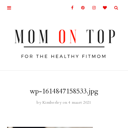
wp-1614847158533.jpg
by
Kimberley
on 4 maart 2021