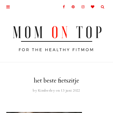
het beste fietszitje
by
Kimberley
on 13 juni 2022