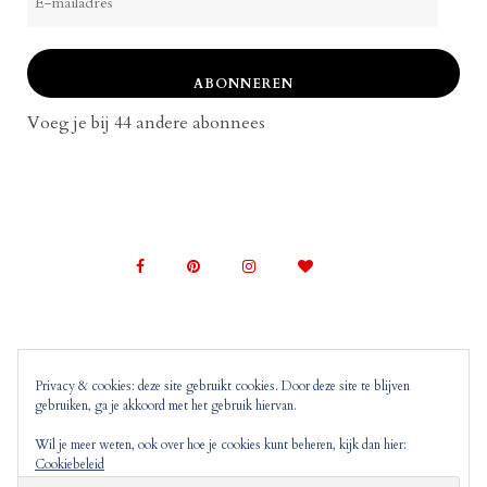
mailadres
ABONNEREN
Voeg je bij 44 andere abonnees
Privacy & cookies: deze site gebruikt cookies. Door deze site te blijven
gebruiken, ga je akkoord met het gebruik hiervan.
© 2022 Mom on Top |
Copyright, Disclaimer en
Privacyverklaring
Mom on Top bevat advertenties en
Wil je meer weten, ook over hoe je cookies kunt beheren, kijk dan hier:
Cookiebeleid
‘monitized of affiliated’ links. Dit wil zeggen dat