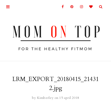
LRM_EXPORT_20180415_21431
2.jpg
by
Kimberley
on 15 april 2018