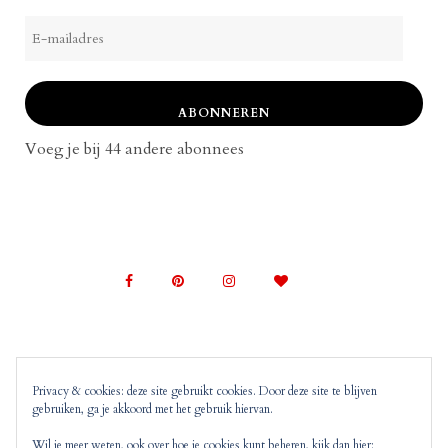
E-
mailadres
ABONNEREN
Voeg je bij 44 andere abonnees
Privacy & cookies: deze site gebruikt cookies. Door deze site te blijven
gebruiken, ga je akkoord met het gebruik hiervan.
© 2022 Mom on Top |
Copyright, Disclaimer en
Privacyverklaring
Mom on Top bevat advertenties en
Wil je meer weten, ook over hoe je cookies kunt beheren, kijk dan hier: