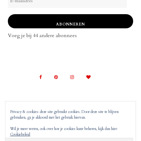
mailadres
ABONNEREN
Voeg je bij 44 andere abonnees
Privacy & cookies: deze site gebruikt cookies. Door deze site te blijven
gebruiken, ga je akkoord met het gebruik hiervan.
© 2022 Mom on Top |
Copyright, Disclaimer en
Privacyverklaring
Mom on Top bevat advertenties en
Wil je meer weten, ook over hoe je cookies kunt beheren, kijk dan hier:
Cookiebeleid
‘monitized of affiliated’ links. Dit wil zeggen dat