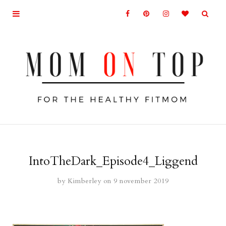
IntoTheDark_Episode4_Liggend
by
Kimberley
on 9 november 2019