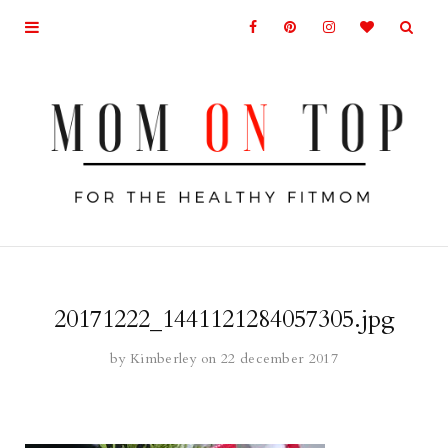
20171222_1441121284057305.jpg
by
Kimberley
on 22 december 2017