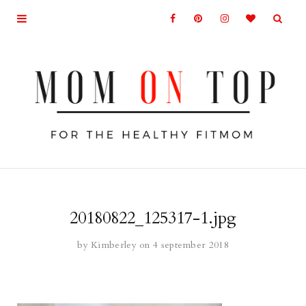
20180822_125317-1.jpg
by
Kimberley
on 4 september 2018