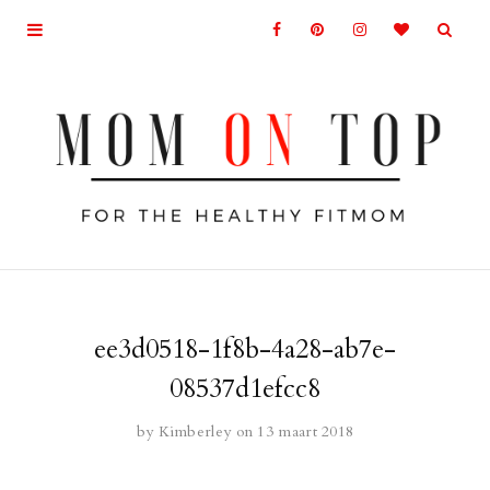
ee3d0518-1f8b-4a28-ab7e-
08537d1efcc8
by
Kimberley
on 13 maart 2018