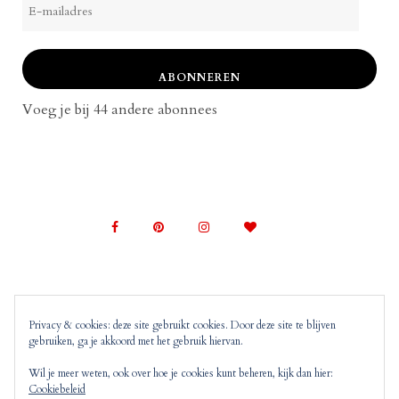
mailadres
ABONNEREN
Voeg je bij 44 andere abonnees
Privacy & cookies: deze site gebruikt cookies. Door deze site te blijven
gebruiken, ga je akkoord met het gebruik hiervan.
© 2022 Mom on Top |
Copyright, Disclaimer en
Privacyverklaring
Mom on Top bevat advertenties en
Wil je meer weten, ook over hoe je cookies kunt beheren, kijk dan hier:
Cookiebeleid
‘monitized of affiliated’ links. Dit wil zeggen dat