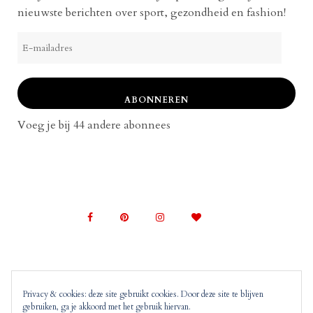
nieuwste berichten over sport, gezondheid en fashion!
E-
mailadres
ABONNEREN
Voeg je bij 44 andere abonnees
Privacy & cookies: deze site gebruikt cookies. Door deze site te blijven
gebruiken, ga je akkoord met het gebruik hiervan.
© 2022 Mom on Top |
Copyright, Disclaimer en