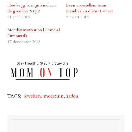
Hoe krijg ik mijn kind aan
Even voorstellen: team
de groente? 5 tips!
member en diëtist Esmee!
21 april 2018
5 maart 2018
Monday Motivation | Francis |
Fitmomtalk
17 december 2018
TAGS:
kweken
,
moestuin
,
zaden