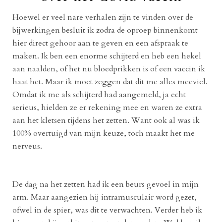
Hoewel er veel nare verhalen zijn te vinden over de
bijwerkingen besluit ik zodra de oproep binnenkomt
hier direct gehoor aan te geven en een afspraak te
maken. Ik ben een enorme schijterd en heb een hekel
aan naalden, of het nu bloedprikken is of een vaccin ik
haat het. Maar ik moet zeggen dat dit me alles meeviel.
Omdat ik me als schijterd had aangemeld, ja echt
serieus, hielden ze er rekening mee en waren ze extra
aan het kletsen tijdens het zetten. Want ook al was ik
100% overtuigd van mijn keuze, toch maakt het me
nerveus.
De dag na het zetten had ik een beurs gevoel in mijn
arm. Maar aangezien hij intramusculair word gezet,
ofwel in de spier, was dit te verwachten. Verder heb ik