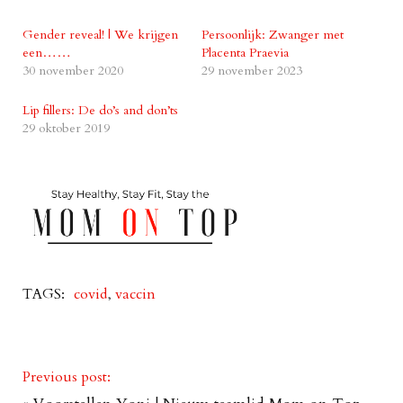
Gender reveal! | We krijgen
Persoonlijk: Zwanger met
een……
Placenta Praevia
30 november 2020
29 november 2023
Lip fillers: De do’s and don’ts
29 oktober 2019
TAGS:
covid
,
vaccin
Previous post: