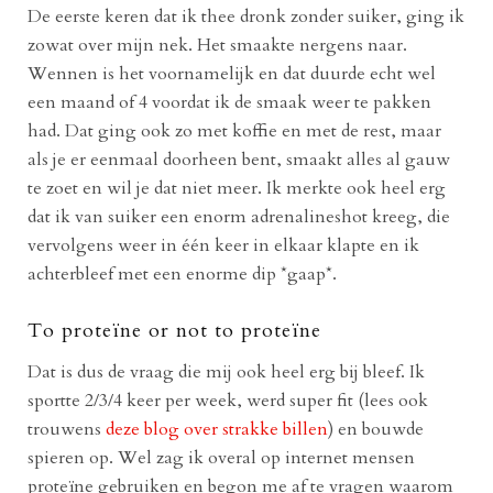
De eerste keren dat ik thee dronk zonder suiker, ging ik
zowat over mijn nek. Het smaakte nergens naar.
Wennen is het voornamelijk en dat duurde echt wel
een maand of 4 voordat ik de smaak weer te pakken
had. Dat ging ook zo met koffie en met de rest, maar
als je er eenmaal doorheen bent, smaakt alles al gauw
te zoet en wil je dat niet meer. Ik merkte ook heel erg
dat ik van suiker een enorm adrenalineshot kreeg, die
vervolgens weer in één keer in elkaar klapte en ik
achterbleef met een enorme dip *gaap*.
To proteïne or not to proteïne
Dat is dus de vraag die mij ook heel erg bij bleef. Ik
sportte 2/3/4 keer per week, werd super fit (lees ook
trouwens
deze blog over strakke billen
) en bouwde
spieren op. Wel zag ik overal op internet mensen
proteïne gebruiken en begon me af te vragen waarom