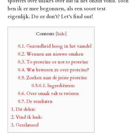
sporters over shakes over dat ik het onzin vond. Toch
ben ik er mee begonnen, als een soort test
eigenlijk. Do or don’t? Let’s find out!
Contents
[
hide
]
0.1.
Gezondheid hoog in het vaandel
0.2.
Wennen aan nieuwe smaken
0.3.
To proteïne or not to proteïne
0.4.
Wat beweren ze over proteïne?
0.5.
Zoeken naar de juiste proteïne
0.5.0.1.
Ingrediënten:
0.6.
Over smaak valt te twisten
0.7.
De resultaten
1.
Dit delen:
2.
Vind ik leuk:
3.
Gerelateerd