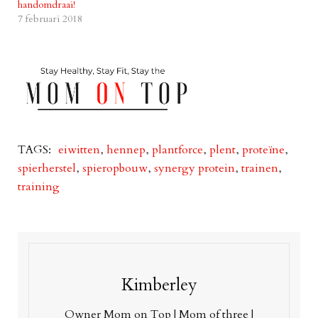
handomdraai!
7 februari 2018
TAGS:
eiwitten
,
hennep
,
plantforce
,
plent
,
proteïne
,
spierherstel
,
spieropbouw
,
synergy protein
,
trainen
,
training
Kimberley
Owner Mom on Top | Mom of three |