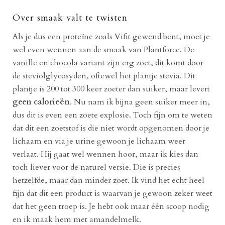
Over smaak valt te twisten
Als je dus een proteïne zoals Vifit gewend bent, moet je
wel even wennen aan de smaak van Plantforce. De
vanille en chocola variant zijn erg zoet, dit komt door
de steviolglycosyden, oftewel het plantje stevia. Dit
plantje is 200 tot 300 keer zoeter dan suiker, maar levert
geen calorieën
. Nu nam ik bijna geen suiker meer in,
dus dit is even een zoete explosie. Toch fijn om te weten
dat dit een zoetstof is die niet wordt opgenomen door je
lichaam en via je urine gewoon je lichaam weer
verlaat. Hij gaat wel wennen hoor, maar ik kies dan
toch liever voor de naturel versie. Die is precies
hetzelfde, maar dan minder zoet. Ik vind het echt heel
fijn dat dit een product is waarvan je gewoon zeker weet
dat het geen troep is. Je hebt ook maar één scoop nodig
en ik maak hem met amandelmelk.