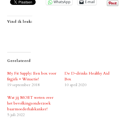
WhatsApp
E-mail
Vind ik leuk:
Gerelateerd
My Fit Supply: Een box voor
De D-drinks Healthy Aid
fitgirls + Winactie!
Box
19 september 2018
10 april 2020
Wat jij MOET weten over
het bevolkingsonderzoek
baarmoederhalskanker!
5 juli 2022