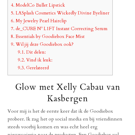
4.
ModelCo Bullet Lipstick
5.
LASplash Cosmetics Wickedly Divine Eyeliner
6.
My Jewelry Pearl Hairclip
7.
de_CURE Nº L1FT Instant Correcting Serum
8.
Essentials by Goodiebox Face Mist
9.
Wil jij deze Goodiebox ook?
9.1.
Dit delen:
9.2.
Vind ik leuk:
9.3.
Gerelateerd
Glow met Xelly Cabau van
Kasbergen
Voor mij is het de eerste keer dat ik de Goodiebox
probeer. Ik zag het op social media en bij vriendinnen
steeds voorbij komen en was echt heel erg
nieuwsgierig naar de producten. Een Goodiebox vol