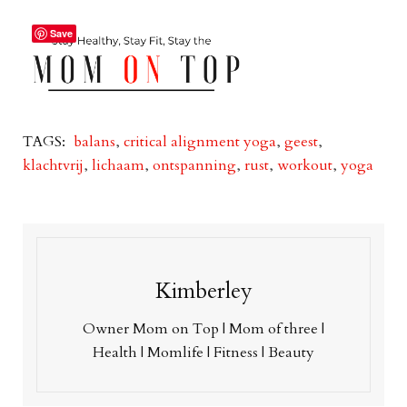
Save
TAGS:
balans
,
critical alignment yoga
,
geest
,
klachtvrij
,
lichaam
,
ontspanning
,
rust
,
workout
,
yoga
Kimberley
Owner Mom on Top | Mom of three |
Health | Momlife | Fitness | Beauty