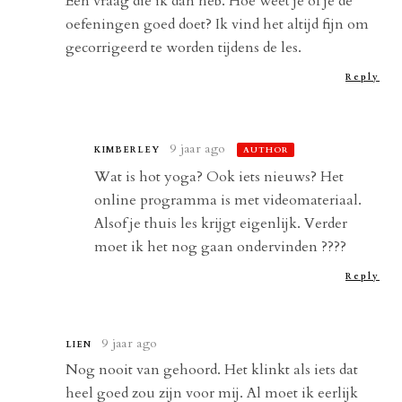
Een vraag die ik dan heb. Hoe weet je of je de
oefeningen goed doet? Ik vind het altijd fijn om
gecorrigeerd te worden tijdens de les.
Reply
9 jaar ago
KIMBERLEY
AUTHOR
Wat is hot yoga? Ook iets nieuws? Het
online programma is met videomateriaal.
Alsof je thuis les krijgt eigenlijk. Verder
moet ik het nog gaan ondervinden ????
Reply
9 jaar ago
LIEN
Nog nooit van gehoord. Het klinkt als iets dat
heel goed zou zijn voor mij. Al moet ik eerlijk