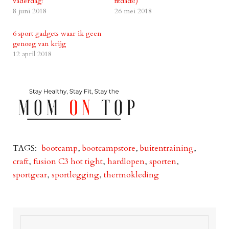
vaderdag!
fitdads!)
8 juni 2018
26 mei 2018
6 sport gadgets waar ik geen
genoeg van krijg
12 april 2018
TAGS:
bootcamp
,
bootcampstore
,
buitentraining
,
craft
,
fusion C3 hot tight
,
hardlopen
,
sporten
,
sportgear
,
sportlegging
,
thermokleding